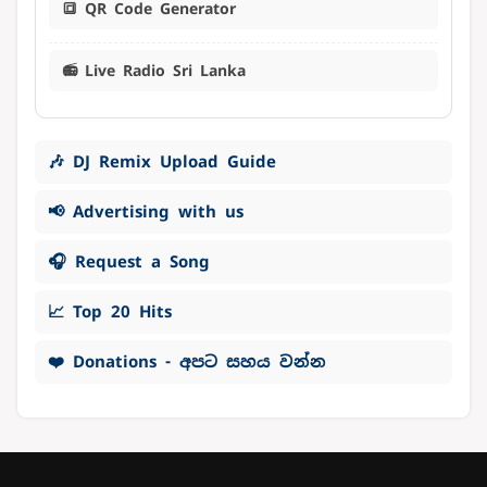
🔳 QR Code Generator
📻 Live Radio Sri Lanka
🎶 DJ Remix Upload Guide
📢 Advertising with us
🎧 Request a Song
📈 Top 20 Hits
❤️ Donations - අපට සහය වන්න