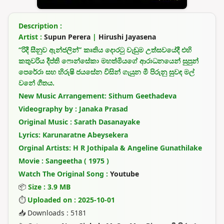
Description :
Artist :
Supun Perera
|
Hirushi Jayasena
“රිදී සීනුව ඇන්ජලින්” කෘතිය දොරටු වැඩුම උත්සවයේදී එහි
කතුවරිය දීප්ති ෆොන්සේකා මහත්මියගේ ආරාධනයෙන් සුපුන්
පෙරේරා සහ හිරුෂි ජයසේන විසින් ගැයුන මී පිරුනු සුවඳ මල්
වනේ ගීතය.
New Music Arrangement: Sithum Geethadeva
Videography by : Janaka Prasad
Original Music : Sarath Dasanayake
Lyrics: Karunaratne Abeysekera
Orginal Artists: H R Jothipala & Angeline Gunathilake
Movie : Sangeetha ( 1975 )
Watch The Original Song :
Youtube
📦
Size : 3.9 MB
⏱
Uploaded on : 2025-10-01
📥 Downloads : 5181