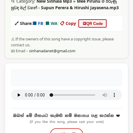
📂 Category:
New Sinhala Mp3
»
Mee Pirunu මී පිරුණු
සුවඳ මල් වනේ - Supun Perera & Hirushi Jayasena.mp3
🔗 Share:
🟦 FB
|
🟩 WA
|
📋 Copy
|
🔳
QR Code
⚠️ If the owners of this song have a copyright issue, please
contact us.
📧 Email –
sinhanadanet@gmail.com
ඔබත් මේ ගීතයට කැමති නම් මනාපය පළ කරන්න ❤️
(If you like this song, please cast your vote)